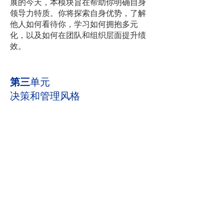
展的今天，本模块旨在帮助你明确自身
领导力特质。你将探索自身优势，了解
他人如何看待你，学习如何拥抱多元
化，以及如何在团队和组织层面提升绩
效。
第三
单元
决策和管理风格
本模块重点探讨如何在医疗保健环境中
应对复杂的组织变革及其相关利益方。
通过学习领导和管理变革的理论，您还
将学习如何设计变革管理策略，包括如
何有效地衡量变革成果和影响。